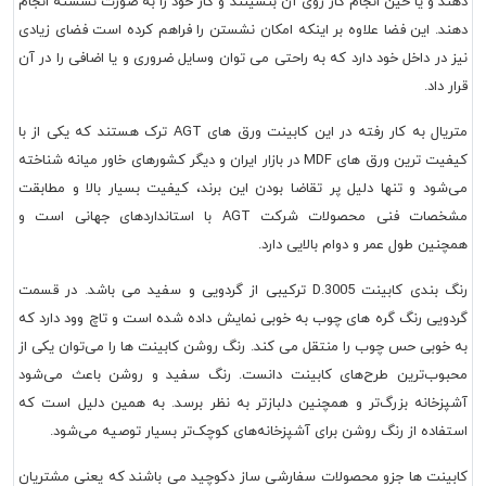
دهند و یا حین انجام کار روی آن بنشینند و کار خود را به صورت نشسته انجام
دهند. این فضا علاوه بر اینکه امکان نشستن را فراهم کرده است فضای زیادی
نیز در داخل خود دارد که به راحتی می توان وسایل ضروری و یا اضافی را در آن
قرار داد.
متریال به کار رفته در این کابینت ورق های AGT ترک هستند که یکی از با
کیفیت ترین ورق های MDF در بازار ایران و دیگر کشور‌های خاور میانه شناخته
می‌شود و تنها دلیل پر تقاضا بودن این برند، کیفیت بسیار بالا و مطابقت
مشخصات فنی محصولات شرکت AGT با استاندارد‌های جهانی است و
همچنین طول عمر و دوام بالایی دارد.
رنگ بندی کابینت D.3005 ترکیبی از گردویی و سفید می باشد. در قسمت
گردویی رنگ گره های چوب به خوبی نمایش داده شده است و تاچ وود دارد که
به خوبی حس چوب را منتقل می کند. رنگ روشن کابینت‌ ها را می‌توان یکی از
محبوب‌ترین طرح‌های کابینت دانست. رنگ سفید و روشن باعث می‌شود
آشپزخانه بزرگ‌تر و همچنین دلبازتر به نظر برسد. به همین دلیل است که
استفاده از رنگ روشن برای آشپزخانه‌های کوچک‌تر بسیار توصیه می‌شود.
کابینت ها جزو محصولات سفارشی ساز دکوچید می باشند که یعنی مشتریان