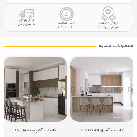
ارسال رایگان
۲ سال ضمانت
گارانتی ۱۲ ماهه
به تهران و کرج
پس از فروش
تعویض یراق آلات
محصولات مشابه
کابینت آشپزخانه D.3015
کابینت آشپزخانه D.3009