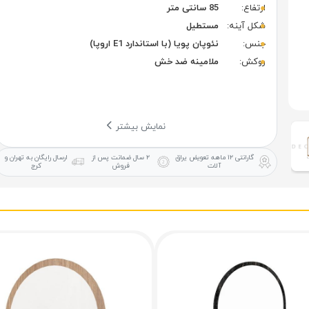
ارتفاع:
85 سانتی متر
شکل آینه:
مستطیل
جنس:
نئوپان پویا (با استاندارد E1 اروپا)
روکش:
ملامینه ضد خش
نمایش بیشتر
گارانتی ۱۲ ماهه
تعویض یراق
۲ سال ضمانت
پس از
ارسال رایگان
به تهران و
آلات
فروش
کرج