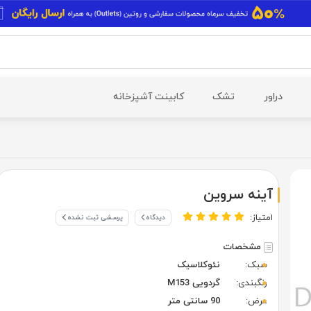
دراور
تشک
کابینت آشپزخانه
آینه سروین
امتیاز:
دیدگاه
پرسشی ثبت نشده
مشخصات
سبک:
نئوکلاسیک
رنگبندی:
گردویی M153
عرض:
90 سانتی متر