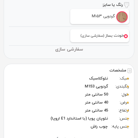
رنگ یا سایز:
گردویی M۱۵۳
خودت بساز
(سفارشی سازی)
سفارشی سازی
مشخصات
سبک:
نئوکلاسیک
رنگبندی:
گردویی M153
طول:
50 سانتی متر
عرض:
40 سانتی متر
ارتفاع:
45 سانتی متر
جنس:
نئوپان پویا (با استاندارد E1 اروپا)
جنس پایه:
چوب راش