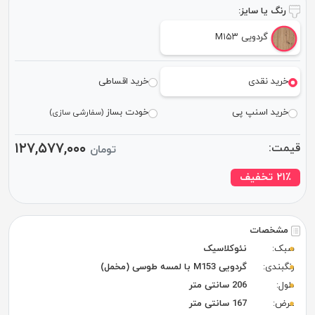
رنگ یا سایز:
گردویی M۱۵۳
خرید نقدی
خرید اقساطی
خرید اسنپ پی
خودت بساز
(سفارشی سازی)
۱۲۷,۵۷۷,۰۰۰
یمت:
تومان
٪ تخفیف
۲۱
مشخصات
سبک:
نئوکلاسیک
رنگبندی:
گردویی M153 با لمسه طوسی (مخمل)
طول:
206 سانتی متر
عرض:
167 سانتی متر