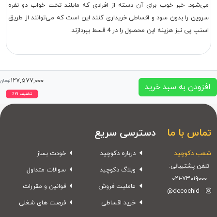
‌شود. خبر خوب برای آن دسته از افرادی که مایلند تخت خواب دو نفره
وین را بدون سود و اقساطی خریداری کنند این است که می‌توانند از طریق
نپ پی نیز هزینه این محصول را در 4 قسط بپردازند.
۱۲۷,۵۷۷,۰۰۰
تومان
زودن به سبد خرید
تخفیف
۲۱
٪
اس با ما
دسترسی سریع
ب دکوچید
درباره دکوچید
خودت بساز
فن پشتیبانی:
وبلاگ دکوچید
سوالات متداول
۰۲۱-۷۳۰۱۹۰۰
عاملیت فروش
قوانین و مقررات
@decochid
خرید اقساطی
فرصت های شغلی