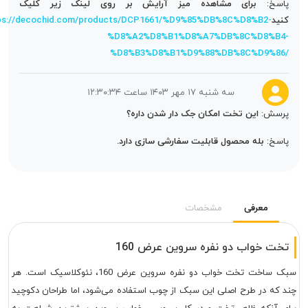
پاسخ:
برای مشاهده میز آرایش بر روی لینک زیر کلیک
کنید
https://decochid.com/products/DCP1661/%D9%85%DB%8C%D8%B2-
%D8%A2%D8%B1%D8%A7%DB%8C%D8%B4-
%D8%B3%D8%B1%D9%88%DB%8C%D9%86/
سه شنبه ۱۷ مهر ۱۴۰۳ ساعت ۱۲:۳۰:۳۴
پرسش:
این تخت امکان جک دار شدن داره؟
پاسخ:
بله محصول قابلیت سفارشی سازی دارد.
معرفی
مشخصات
تخت خواب دو نفره سروین عرض 160
سبک ساخت تخت خواب دو نفره سروین عرض 160، نئوکلاسیک است. هر
د که در طرح اصلی این سبک از چوب استفاده می‌شود، اما طراحان دکوچید