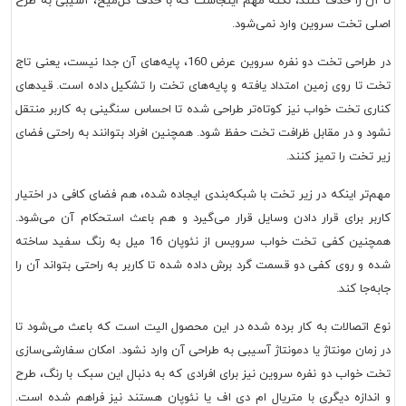
 آن را حذف کنند، نکته مهم اینجاست که با حذف گل‌میخ، آسیبی به طرح
لی تخت سروین وارد نمی‌شود.
در طراحی تخت دو نفره سروین عرض 160، پایه‌های آن جدا نیست، یعنی تاج
ت تا روی زمین امتداد یافته و پایه‌های تخت را تشکیل داده است. قیدهای
اری تخت خواب نیز کوتاه‌تر طراحی شده تا احساس سنگینی به کاربر منتقل
ود و در مقابل ظرافت تخت حفظ شود. همچنین افراد بتوانند به راحتی فضای
ر تخت را تمیز کنند.
م‌تر اینکه در زیر تخت با شبکه‌بندی ایجاده شده، هم فضای کافی در اختیار
ربر برای قرار دادن وسایل قرار می‌گیرد و هم باعث استحکام آن می‌شود.
همچنین کفی تخت خواب سرویس از نئوپان 16 میل به رنگ سفید ساخته
ه و روی کفی دو قسمت گرد برش داده شده تا کاربر به راحتی بتواند آن را
به‌جا کند.
ع اتصالات به کار برده شده در این محصول الیت است که باعث می‌شود تا
 زمان مونتاژ یا دمونتاژ آسیبی به طراحی آن وارد نشود. امکان سفارشی‌سازی
ت خواب دو نفره سروین نیز برای افرادی که به دنبال این سبک با رنگ، طرح
اندازه دیگری با متریال ام دی اف یا نئوپان هستند نیز فراهم شده است.