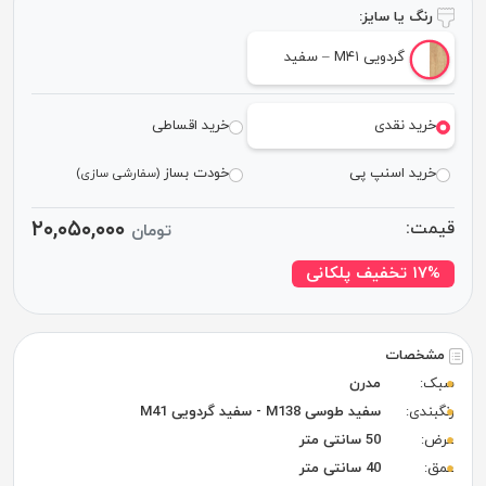
رنگ یا سایز:
گردویی M۴۱ – سفید
خرید نقدی
خرید اقساطی
خرید اسنپ پی
خودت بساز
(سفارشی سازی)
۲۰,۰۵۰,۰۰۰
قیمت:
تومان
۱۷% تخفیف پلکانی
مشخصات
سبک:
مدرن
رنگبندی:
سفید طوسی M138 - سفید گردویی M41
عرض:
50 سانتی متر
عمق:
40 سانتی متر