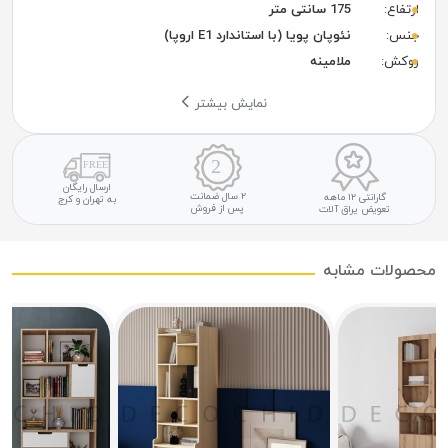
ارتفاع:
175 سانتی متر
جنس:
نئوپان پویا (با استاندارد E1 اروپا)
روکش:
ملامینه
نمایش بیشتر
ارسال رایگان
۲ سال ضمانت
گارانتی ۱۲ ماهه
به تهران و کرج
پس از فروش
تعویض یراق آلات
محصولات مشابه