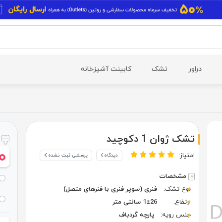
دراور
تشک
کابینت آشپزخانه
تشک ژوان 1 دکوچید
ر
امتیاز:
دیدگاه
پرسشی ثبت نشده
مشخصات
نوع تشک:
فنری (سوپر فنری با فنرهای متصل)
ارتفاع:
1±26 سانتی متر
جنس رویه:
پارچه گردباف