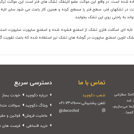
سنگین استفاده شده است. در واقع این موکت عضو لاینفک تشک های فنر است این موکت
ر تشکهای فنر، سطح فنر را مسطح کرده و همین کار باعث می شود سایر لایه ها
واند به راحتی روی این تشک بخوابند.
 تشک لاوین اسفنج ساپورت در گوشه های تشک نیز استفاده شده که باعث تقویت گ
تماس با ما
دسترسی سریع
شعب دکوچید
درباره دکوچید
خودت بساز
 شد.
تلفن پشتیبانی:
۰۲۱-۷۳۰۱۹۰۰۰
وبلاگ دکوچید
سوالات متدا
شما می‌سازیم،
@decochid
مجا...
عاملیت فروش
قوانین و مقر
خرید اقساطی
فرصت های 