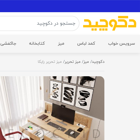
سرویس خواب
کمد لباس
میز
کتابخانه
جاکفشی
دکوچید
میز
میز تحریر
میز تحریر رایکا