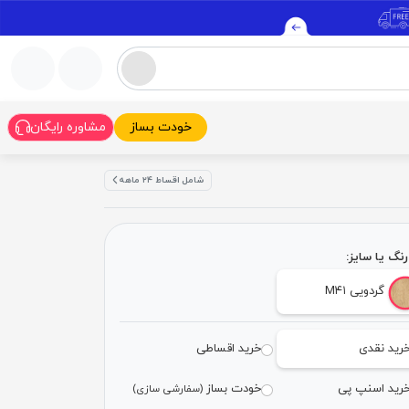
خودت بساز
مشاوره رایگان
شامل اقساط ۲۴ ماهه
نگ یا سایز:
گردویی M۴۱
رید نقدی
خرید اقساطی
رید اسنپ پی
خودت بساز
(سفارشی سازی)