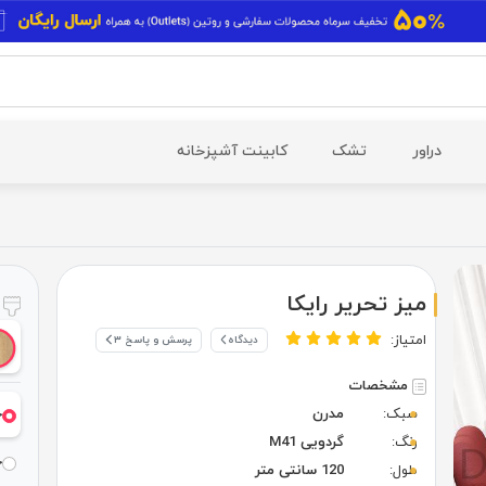
دراور
تشک
کابینت آشپزخانه
میز تحریر رایکا
ر
امتیاز:
دیدگاه
پرسش و پاسخ ۳
مشخصات
سبک:
مدرن
خ
رنگ:
گردویی M41
خ
طول:
120 سانتی متر