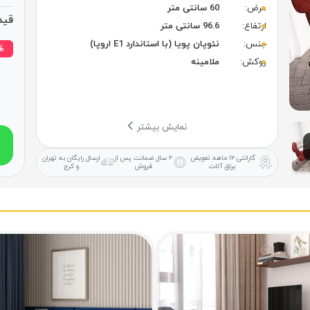
عرض:
60 سانتی متر
قیم
ارتفاع:
96.6 سانتی متر
جنس:
نئوپان پویا (با استاندارد E1 اروپا)
۱۷% 
روکش:
ملامینه
نمایش بیشتر
گارانتی ۱۲ ماهه
تعویض
۲ سال ضمانت
پس از
ارسال رایگان
به تهران
یراق آلات
فروش
و کرج