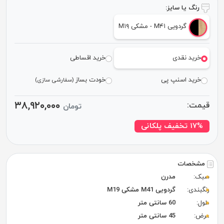
رنگ یا سایز:
گردویی M۴۱ - مشکی M۱۹
خرید نقدی
خرید اقساطی
خرید اسنپ پی
خودت بساز
(سفارشی سازی)
۳۸,۹۲۰,۰۰۰
قیمت:
تومان
۱۷% تخفیف پلکانی
مشخصات
سبک:
مدرن
رنگبندی:
گردویی M41 مشکی M19
طول:
60 سانتی متر
عرض:
45 سانتی متر