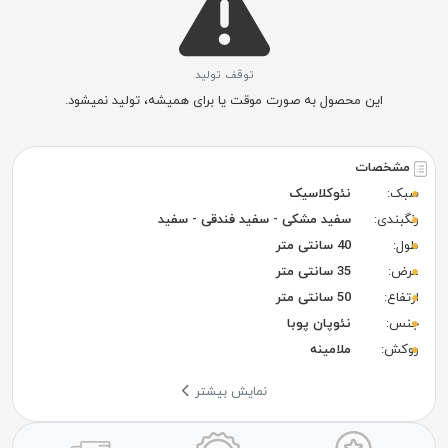
توقف تولید
این محصول به صورت موقت یا برای همیشه، تولید نمیشود.
مشخصات
سبک:
نئوکلاسیک
رنگبندی:
سفید مشکی - سفید فندقی - سفید
طول:
40 سانتی متر
عرض:
35 سانتی متر
ارتفاع:
50 سانتی متر
جنس:
نئوپان پوبا
روکش:
ملامینه
نمایش بیشتر