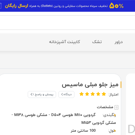
دراور
تشک
کابینت آشپزخانه
میز جلو مبلی ماسیس
امتیاز:
دیدگاه
پرسش و پاسخ ۱
مشخصات
رنگبندی:
گردویی M۱۱۰ طوسی D۵۰۴ - مشکی طوسی M۱۳۸ -
مشکی گردویی M۱۵۳
طول:
100 سانتی متر