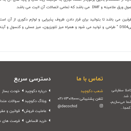
مامی اتصالات آن الیت می باشد.
ن می باشد تا بتوانید برای قرار دادن ظروف پذیرایی و لوازم دکوری از آن است
گردوییm۱۵۳ ، مشکی-طوسیm۱۳۸ ، گردوییm110-طوسیD504 " طراحی و تولید می شود و همراه میز تلویزیون،
تماس با ما
دسترسی سریع
شعب دکوچید
درباره دکوچید
خودت بساز
 شد.
تلفن پشتیبانی:
۰۲۱-۷۳۰۱۹۰۰۰
وبلاگ دکوچید
سوالات متدا
شما می‌سازیم،
@decochid
مجا...
عاملیت فروش
قوانین و مقر
خرید اقساطی
فرصت های 