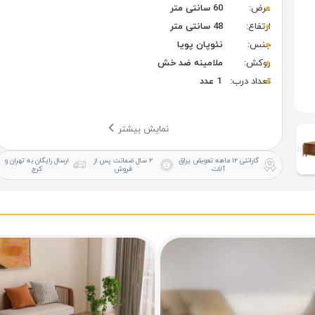
عرض:
60 سانتی متر
ارتفاع:
48 سانتی متر
جنس:
نئوپان پویا
روکش:
ملامینه ضد خش
تعداد درب:
1 عدد
نمایش بیشتر
گارانتی ۱۲ ماهه
تعویض یراق
۲ سال ضمانت
پس از
ارسال رایگان
به تهران و
آلات
فروش
کرج