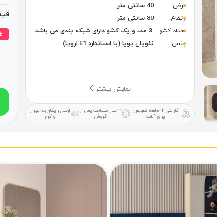
عرض:
40 سانتی متر
قیم
ارتفاع:
80 سانتی متر
تعداد کشو:
3 عدد و یک کشو دارای شبکه بندی می باشد.
۱۷% 
جنس:
نئوپان پویا (با استاندارد E1 اروپا)
نمایش بیشتر
گارانتی ۱۲ ماهه
تعویض
۲ سال ضمانت
پس از
ارسال رایگان
به تهران
یراق آلات
فروش
و کرج