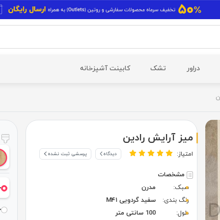
دراور
تشک
کابینت آشپزخانه
ن
میز آرایش رادین
ر
امتیاز:
دیدگاه
پرسشی ثبت نشده
مشخصات
سبک:
مدرن
خ
رنگ بندی:
سفید گردویی M۴۱
خ
طول:
100 سانتی متر