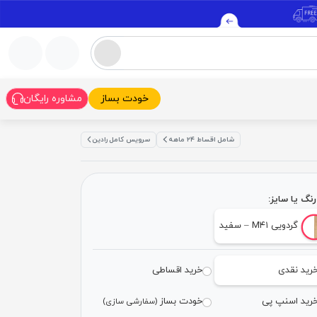
خودت بساز
مشاوره رایگان
شامل اقساط ۲۴ ماهه
سرویس کامل رادین
نگ یا سایز:
گردویی M۴۱ – سفید
رید نقدی
خرید اقساطی
رید اسنپ پی
خودت بساز
(سفارشی سازی)