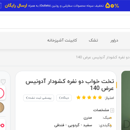
دراور
تشک
کابینت آشپزخانه
 نفره کشودار آدونیس عرض 140
تخت خواب دو نفره کشودار آدونیس
ر
عرض 140
امتیاز:
دیدگاه
پرسشی ثبت نشده
مشخصات
سبک:
مدرن
خ
رنگبندی:
سفید - گردویی - فندقی