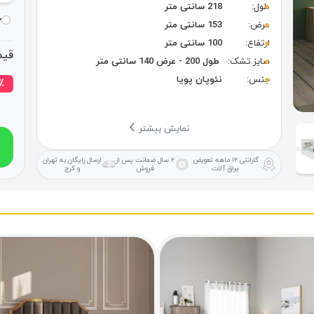
طول:
218 سانتی متر
خ
عرض:
153 سانتی متر
ارتفاع:
100 سانتی متر
قیم
سایز تشک:
طول 200 - عرض 140 سانتی متر
جنس:
نئوپان پویا
٪ تخفی
نمایش بیشتر
گارانتی ۱۲ ماهه
تعویض
۲ سال ضمانت
پس از
ارسال رایگان
به تهران
یراق آلات
فروش
و کرج