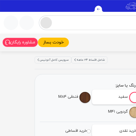
خودت بساز
مشاوره رایگان
شامل اقساط ۲۴ ماهه
سرویس کامل آدونیس
نگ یا سایز:
سفید
فندقی M۸۴
گردویی M۴۱
رید نقدی
خرید اقساطی