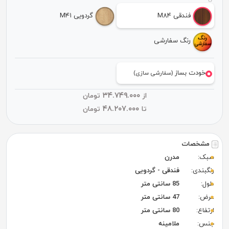
فندقی M۸۴
گردویی M۴۱
رنگ سفارشی
خودت بساز
(سفارشی سازی)
۳۴.۷۴۹.۰۰۰
از
تومان
۴۸.۲۰۷.۰۰۰
تا
تومان
مشخصات
سبک:
مدرن
رنگبندی:
فندقی - گردویی
طول:
85 سانتی متر
عرض:
47 سانتی متر
ارتفاع:
80 سانتی متر
جنس:
ملامینه