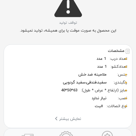
توقف تولید
این محصول به صورت موقت یا برای همیشه، تولید نمیشود.
مشخصات
تعداد درب:
1 عدد
تعدادکشو:
1 عدد
جنس:
ملامینه ضد خش
رنگبندی:
سفید،فندقی،سفید گردویی
سایز (ارتفاع * عرض * طول):
63*50*40
نصب:
نیاز ندارد
نوع اتصالات:
الیت
نمایش بیشتر