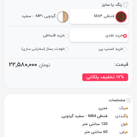
رنگ یا سایز:
فندقی M۸۴
گردویی M۴۱ – سفید
خرید نقدی
خرید اقساطی
خرید اسنپ پی
خودت بساز
(سفارشی سازی)
۲۲,۵۸۰,۰۰۰
قیمت:
تومان
۱۷% تخفیف پلکانی
مشخصات
سبک:
مدرن
رنگبندی:
فندقی M84 - سفید گردویی
طول:
120 سانتی متر
عرض:
60 سانتی متر