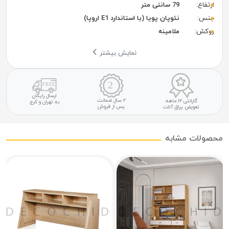
ارتفاع:
79 سانتی متر
جنس:
نئوپان پویا (با استاندارد E1 اروپا)
روکش:
ملامینه
نمایش بیشتر
ارسال رایگان
۲ سال ضمانت
گارانتی ۱۲ ماهه
به تهران و کرج
پس از فروش
تعویض یراق آلات
محصولات مشابه