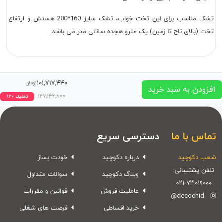
تشک مناسب برای این تخت خواب، تشک سایز 160*200 هستش و ارتفاع
تخت (بالای تاج تا زمین) یک مترو هجده سانتی متر می باشد.
۱۰۱,۷۱۷,۴۴۰
تومان
افزودن به سبد خرید
۱۲۷,۱۴۶,۸۰۰
تخفیف
۲۰
٪
تماس با ما
دسترسی سریع
شعب دکوچید
درباره دکوچید
خودت بساز
تلفن پشتیبانی:
وبلاگ دکوچید
سوالات متداول
۰۲۱-۷۳۰۱۹۰۰۰
عاملیت فروش
قوانین و مقررات
@decochid
خرید اقساطی
فرصت های شغلی