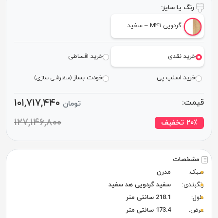
رنگ یا سایز:
گردویی M۴۱ – سفید
خرید نقدی
خرید اقساطی
خرید اسنپ پی
خودت بساز
(سفارشی سازی)
۱۰۱,۷۱۷,۴۴۰
قیمت:
تومان
۱۲۷,۱۴۶,۸۰۰
٪ تخفیف
۲۰
مشخصات
سبک:
مدرن
رنگبندی:
سفید گردویی هد سفید
طول:
218.1 سانتی متر
عرض:
173.4 سانتی متر