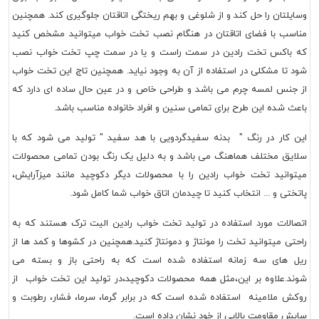
وسایلتان را حل کند و از شلوغی و بهم ریختگی اتاقتان جلوگیری کند. همچنین
مناسب با فضای اتاقتان در هنگام نصب تخت خواب میتوانید مشخص کنید
که باکس تخت رادین در سمت راست و یا در سمت چپ تخت خواب نصب
شود تا مشکلی در استفاده از آن به وجود نیاید. همچنین تاج این تخت خواب
از جنس لمسه چرم می باشد و طراحی خاص و در عین حال ساده ای دارد که
باعث شده این طرح برای تمامی سنین و افراد خانواده مناسب باشد.
این کار در رنگ " بدنه سفیدگردویی با هد سفید " تولید می شود که با
سلایق مختلف هماهنگ می باشد و به دلیل یک رنگ بودن تمامی محصولات
میتوانید تخت خواب رادین را با محصولات دیگر دکوچید مانند میزآرایش،
پاتختی و ... انتخاب کنید تا چیدمان اتاق خواب شما کامل شود.
اتصالات مورد استفاده در تولید تخت خواب رادین الیت ترک هستند که به
راحتی میتوانید تخت را مونتاژ و دمونتاژ کنید.همچنین در کشوها و کمد ها از
ریل های سه زمانه استفاده شده است که به راحتی باز و بسته می
شوند.علاوه بر این،مثل همه محصولات دکوچید،در تولید این تخت خواب از
روکش ملامینه استفاده شده است که در برابر گرما، سرما، فشار، رطوبت و
سایش مقاومت بالایی از خود نشان داده است.