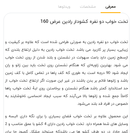
معرفی
مشخصات
ویدئوها
تخت خواب دو نفره کشودار رادین عرض 160
تخت خواب دو نفره رادین به صورتی طراحی شده است که علاوه بر کیفیت و
زیبایی، بسیار پر کاربرد می باشد. تخت خواب رادین به دلیل ارتفاع بلندی که
ازسطح زمین دارد باعث سهولت در نشستن و بلند شدن از روی تخت خواب
می شود. بهترین زاویه‌ای که هنگام نشستن روی تخت باید بین زانو و ران
ایجاد شود 90 درجه است به طوری که کف پاها در تماس کامل با کف زمین
باشد و زانوها قائم بر بدن باشند در غیر این صورت اگر ارتفاع تخت خواب از
حد استاندارد کمتر باشد هنگام نشستن و برخاستن روی لبۀ تخت خواب پاها
کاملاً جمع شده و زانوها بالا می­‌آیند که سبب ایجاد احساسی ناخوشایند به‌
خصوص در افراد قد بلند می‌­شود.
این محصول علاوه بر تخت خواب فضای بسیاری را برای نگه داری البسه و
وسایل های شما همراه دارد. تخت خواب رادین دارای 4 کشو با عمق مناسب و 2
کمد جادار در دو طرف کشو ها می باشدکه میتواند مشکل کمبود جا برای