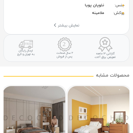
جنس:
نئوپان پویا
روکش:
ملامینه
نمایش بیشتر
ارسال رایگان
۲ سال ضمانت
گارانتی ۱۲ ماهه
به تهران و کرج
پس از فروش
تعویض یراق آلات
محصولات مشابه