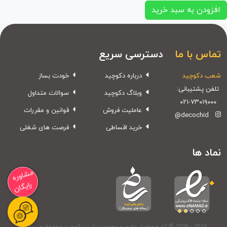
افزودن به سبد خرید
تماس با ما
دسترسی سریع
شعب دکوچید
درباره دکوچید
خودت بساز
تلفن پشتیبانی:
وبلاگ دکوچید
سوالات متداول
۰۲۱-۷۳۰۱۹۰۰۰
عاملیت فروش
قوانین و مقررات
@decochid
خرید اقساطی
فرصت های شغلی
نماد ها
مشاوره
رایگان
© 2026 - 2016
کلیه حقوق مادی و معنوی سایت
دکوچید
محفوظ می باشد.