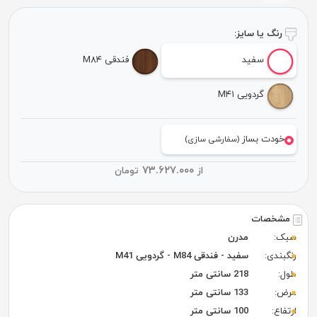
رنگ یا سایز:
سفید
فندقی M۸۴
گردویی M۴۱
خودت بساز
(سفارشی سازی)
۷۳.۶۲۷.۰۰۰
از
تومان
مشخصات
سبک:
مدرن
رنگبندی:
سفید - فندقی M84 - گردویی M41
طول:
218 سانتی متر
عرض:
133 سانتی متر
ارتفاع:
100 سانتی متر