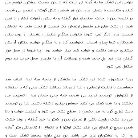
طراحی این تشک ها به گونه ای است که از بدن حمایت بیشتری فراهم می
کنند و متناسب با منحنی های بدن هر شخص شکل گرفته و تنظیم می شوند.
در نتیجه بدن در حالت استاندارد قرار گرفته و به ستون فقرات فشار وارد نمی
شود. در تشک های فنر منفصل ارتعاش یک قسمت از تخت منجر به ارتعاش
قسمت های دیگر نمی شود، بنابراین هنگام غلتیدن، نشستن و برخواستن
شریکتان، شما چیزی احساس نخواهید کرد و به هنگام خواب، بدنتان آرامش
بیشتری خواهد داشت و خواب شما بهتر خواهد بود. زیرا فنرها در محل قرار
گرفتن بدن فرد اول جابجا شده و نوسانات آن به فنرهای محل خواب فرد دوم
منتقل نمی شود.
رویه نقشدوزی شده این تشک ها متشکل از پارچه سه لایه، الیاف ضد
حساسیت با قابلیت ارتجاعی و لایه ترموباند میباشد. تشک هایی که با استفاده
از تکنولوژی ترموباند تولید می شوند، جابه جایی جریان هوا را تسهیل می
بخشند و به شما کمک می کنند احساس بهتری داشته باشید. لایه ی ترموباند
باعث توزیع گرما به طور یکسان در سطح تشک می شود و کیفیت خواب را بالا
می برد. تشک رطوبت ناشی از تعریق بدن را کمتر به خود گرفته و روند خشک
شدن سریع تر اتفاق می افتد. تشک اولترا 1 با ارتفاع 1± 32سانتی متر آماده
ی ارائه به مشتریان عزیز می باشد. این مدل دارای محافظ تشک است و