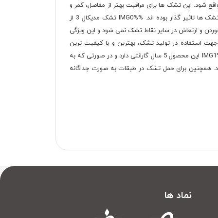
ع شود. این تشک ها برای مراقبت بهتر از مفاصل، کمر و
تمام بدن طراحی شده اند. مطالعات ارتوپدی که بر اختلالات و یا ناهنجاری های ستون فقرات و مفاصل تمرکز دارند، بر طراحی و ساخت این تشک ها تاثیر گذار بوده اند. %IMG0% تشک مدیکال 3 از
دن و ارتعاش در سایر نقاط تشک نمی شود و این ویژگی
ج جهت استفاده در تولید تشک، بهترین و با کیفیت ترین
تشکهای اسفنجی را در مدلهای مختلف به شما تقدیم کند. تشک مدیکال 3 دارای ارتفاع 22±1 سانتی متر است و دارای محافظ تشک است. %IMG1% این محصول 5 سال گارانتی دارد و در صورتی که به
داد. همچنین برای حمل تشک در طبقات به صورت جداگانه
نماد ها