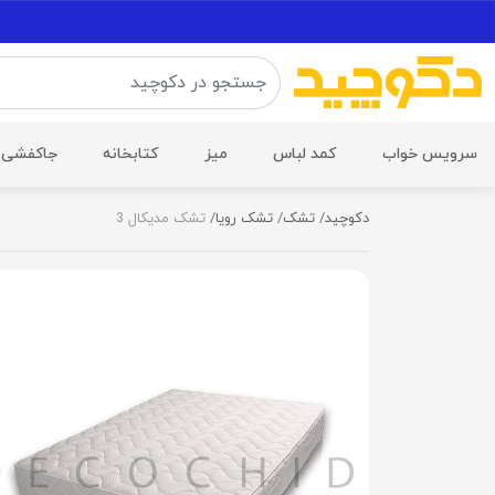
سرویس خواب
کمد لباس
میز
کتابخانه
جاکفشی
دکوچید
تشک
تشک رویا
تشک مدیکال 3