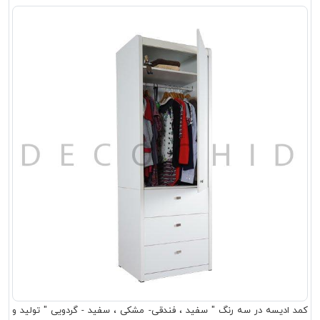
کمد ادیسه در سه رنگ " سفید ، فندقی- مشکی ، سفید - گردویی " تولید و