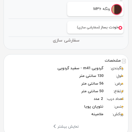
ونگه M۳۶
خودت بساز
(سفارشی سازی)
سفارشی سازی
مشخصات
رنگبندی:
گردویی m41 - سفید گردویی
طول:
130 سانتی متر
عرض:
56 سانتی متر
ارتفاع:
50 سانتی متر
تعداد درب:
2 عدد
جنس:
نئوپان پویا
روکش:
ملامینه
نمایش بیشتر