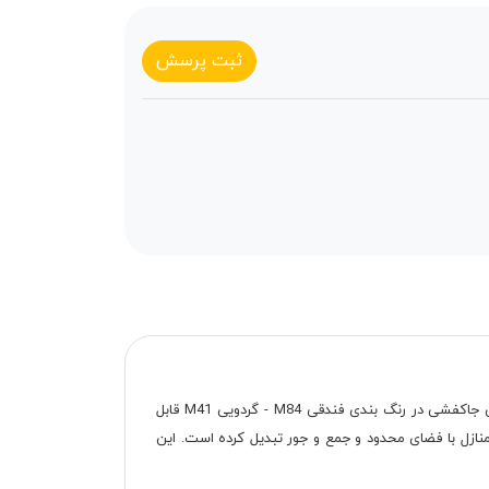
ثبت پرسش
چلیپا دو درب یکی از جدیدترین انواع جاکفشی است که با استایلی شیک و کم‌جا در سبک مدرن طراحی شده است. این جاکفشی در رنگ بندی فندقی M84 - گردویی M41 قابل
ن را به یکی از مناسب‌ترین گزینه‌ها برای منازل با فضای محدود و جمع و جور تبدیل کرده است. این