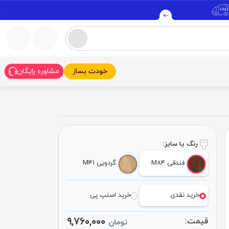
خودت بساز
مشاوره رایگان
رنگ یا سایز:
فندقی M۸۴
گردویی M۴۱
خرید نقدی
خرید اسنپ پی
۹,۷۶۰,۰۰۰
قیمت:
تومان