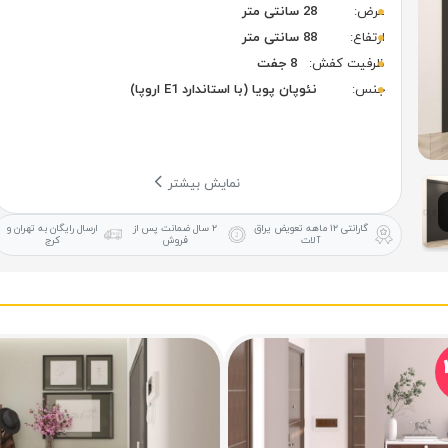
عرض:
28 سانتی متر
ارتفاع:
88 سانتی متر
ظرفیت کفش:
8 جفت
جنس:
نئوپان پویا (با استاندارد E1 اروپا)
نمایش بیشتر
گارانتی ۱۲ ماهه
تعویض یراق
۲ سال ضمانت
پس از
ارسال رایگان
به تهران و
آلات
فروش
کرج