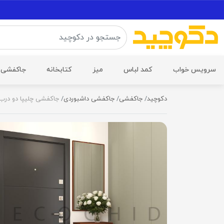
سرویس خواب
کمد لباس
میز
کتابخانه
جاکفشی
دکوچید
جاکفشی
جاکفشی داشبوردی
جاکفشی چلیپا دو درب