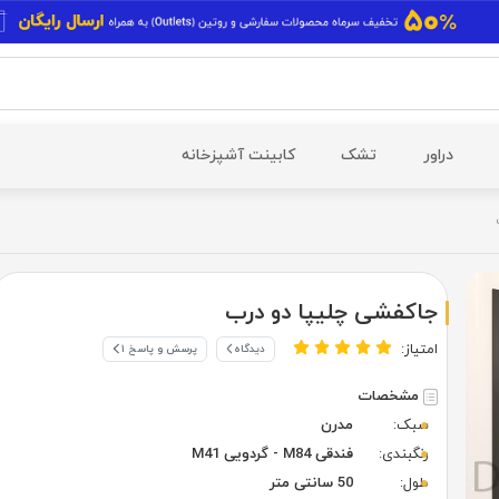
دراور
تشک
کابینت آشپزخانه
جاکفشی چلیپا دو درب
امتیاز:
دیدگاه
پرسش و پاسخ ۱
مشخصات
سبک:
مدرن
رنگبندی:
فندقی M84 - گردویی M41
طول:
50 سانتی متر