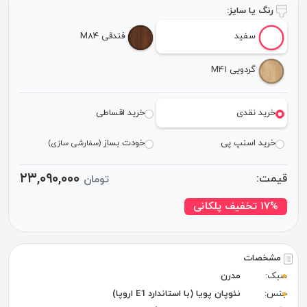
رنگ یا سایز:
سفید
فندقی M۸۴
گردویی M۴۱
خرید نقدی
خرید اقساطی
خرید اسنپ پی
خودت بساز
(سفارشی سازی)
۲۳,۰۹۰,۰۰۰
قیمت:
تومان
۱۷% تخفیف پلکانی
مشخصات
سبک:
مدرن
جنس:
نئوپان پویا (با استاندارد E1 اروپا)