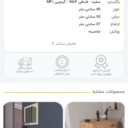
رنگبندی:
سفید - فندقی M۸۴ - گردویی M۴۱
طول:
80 سانتی متر
عرض:
50 سانتی متر
ارتفاع:
87 سانتی متر
روکش:
ملامینه
نمایش بیشتر
ارسال رایگان
۲ سال ضمانت
گارانتی ۱۲ ماهه
به تهران و کرج
پس از فروش
تعویض یراق آلات
محصولات مشابه