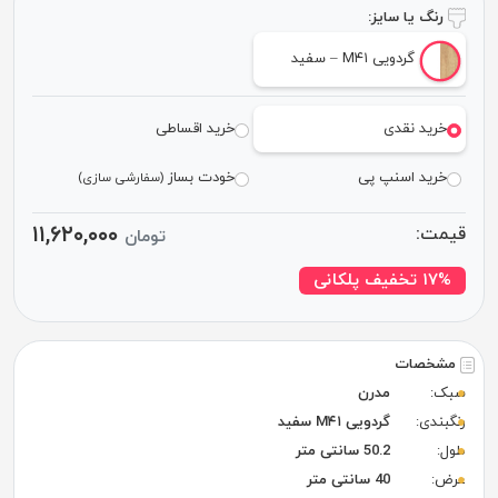
رنگ یا سایز:
گردویی M۴۱ – سفید
خرید نقدی
خرید اقساطی
خرید اسنپ پی
خودت بساز
(سفارشی سازی)
۱۱,۶۲۰,۰۰۰
قیمت:
تومان
۱۷% تخفیف پلکانی
مشخصات
سبک:
مدرن
رنگبندی:
گردویی M۴۱ سفید
طول:
50.2 سانتی متر
عرض:
40 سانتی متر