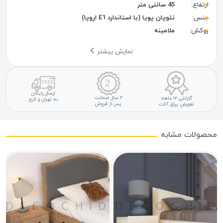
ارتفاع:
45 سانتی متر
جنس:
نئوپان پویا (با استاندارد E1 اروپا)
روکش:
ملامینه
نمایش بیشتر
ارسال رایگان
۲ سال ضمانت
گارانتی ۱۲ ماهه
به تهران و کرج
پس از فروش
تعویض یراق آلات
محصولات مشابه