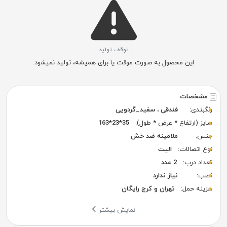
توقف تولید
این محصول به صورت موقت یا برای همیشه، تولید نمیشود.
مشخصات
رنگبندی:
فندقی ، سفید_گردویی
سایز (ارتفاع * عرض * طول):
35*23*163
جنس:
ملامینه ضد خش
نوع اتصالات:
الیت
تعداد درب:
2 عدد
نصب:
نیاز ندارد
هزینه حمل:
تهران و کرج رایگان
نمایش بیشتر