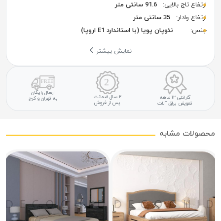
ارتفاع تاج بالایی:
91.6 سانتی متر
ارتفاع وادار:
35 سانتی متر
جنس:
نئوپان پویا (با استاندارد E1 اروپا)
نمایش بیشتر
ارسال رایگان
۲ سال ضمانت
گارانتی ۱۲ ماهه
به تهران و کرج
پس از فروش
تعویض یراق آلات
صولات مشابه