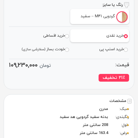
رنگ یا سایز:
گردویی M۴۱ – سفید
خرید نقدی
خرید اقساطی
خرید اسنپ پی
خودت بساز
(سفارشی سازی)
۱۰۹,۲۳۰,۰۰۰
قیمت:
تومان
٪ تخفیف
۲۱
مشخصات
سبک:
مدرن
رنگبندی:
بدنه سفید گردویی هد سفید
طول:
208 سانتی متر
عرض:
163.4 سانتی متر