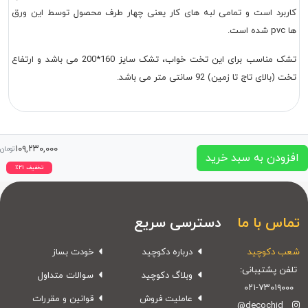
ربرد است و تمامی لبه های کار یعنی چهار طرف محصول توسط این ورق
ست.
تشک مناسب برای این تخت خواب، تشک سایز 160*200 می باشد و ارتفاع
بالای تاج تا زمین) 92 سانتی متر می باشد.
۱۰۹,۲۳۰,۰۰۰
تومان
ودن به سبد خرید
تخفیف
۲۱
٪
اس با ما
دسترسی سریع
 دکوچید
درباره دکوچید
خودت بساز
ن پشتیبانی:
وبلاگ دکوچید
سوالات متداول
۰۲۱-۷۳۰۱۹۰
عاملیت فروش
قوانین و مقررات
@decochid