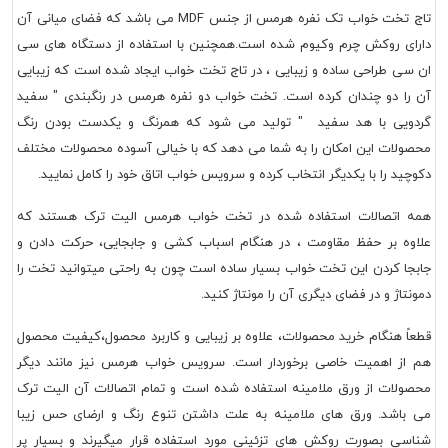
تاج تخت خواب تک نفره هرمس از جنس MDF می باشد که فضای میانی آن
رای روکش چرم وکیوم شده است.همچنین با استفاده از دستگاه های سی
 سی طراحی ساده و زیبایی ، در تاج تخت خواب ایجاد شده است که زیبایی
 را دو چندان کرده است. تخت خواب دو نفره هرمس در رنگبندی " سفید
دویی با هد سفید " تولید می شود که همرنگ و یکدست بودن رنگ
صولات این امکان را به شما می دهد که با خیالی آسوده محصولات مختلف
چید را با یکدیگر انتخاب کرده و سرویس خواب اتاق خود را کامل نمایید.
ه اتصالات استفاده شده در تخت خواب هرمس الیت ترک هستند که
اوه بر حفظ مقاومت ، در هنگام اسباب کشی و جابجایی، حرکت دادن و
بجا کردن این تخت خواب بسیار ساده است چون به راحتی میتوانید تخت را
نتاژ و در فضای دیگری آن را مونتاژ کنید.
عاً هنگام خرید محصولات، علاوه بر زیبایی و کاربرد محصول،کیفیت محصول
 از اهمیت خاصی برخوردار است. سرویس خواب هرمس نیز مانند دیگر
صولات از ورق ملامینه استفاده شده است و تمام اتصالات آن الیت ترک
 باشد. ورق های ملامینه به علت داشتن تنوع رنگ و ارضای حس زیبا
اسی بصورت روکش های تزئینی مورد استفاده قرار میگیرند و بسیار پر