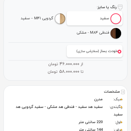
رنگ یا سایز:
سفید
گردویی M۴۱ – سفید
فندقی M۸۴ - مشکی
خودت بساز
(سفارشی سازی)
۴۶.۰۰۰.۰۰۰
از
تومان
۵۸.۰۰۰.۰۰۰
تا
تومان
مشخصات
بک:
مدرن
نگبندی:
سفید هد سفید - فندقی هد مشکی - سفید گردویی هد
فید
ول:
220 سانتی متر
رض:
144 سانتی متر