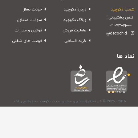
 دکوچید
درباره دکوچید
خودت بساز
ن پشتیبانی:
وبلاگ دکوچید
سوالات متداول
۰۲۱-۷۳۰۱۹۰
عاملیت فروش
قوانین و مقررات
@decochid
خرید اقساطی
فرصت های شغلی
د ها
© 2026 - 2016
کلیه حقوق مادی و معنوی سایت
دکوچید
محفوظ می باشد.