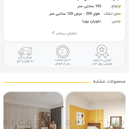
رتفاع:
102 سانتی متر
ایز تشک:
طول 200 - عرض 120 سانتی متر
نس:
نئوپان پویا
نمایش بیشتر
ارسال رایگان
۲ سال ضمانت
گارانتی ۱۲ ماهه
به تهران و کرج
پس از فروش
تعویض یراق آلات
ولات مشابه