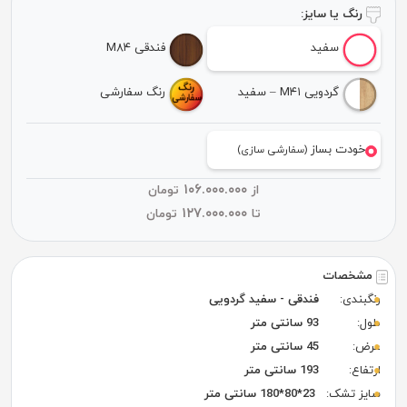
رنگ یا سایز:
سفید
فندقی M۸۴
گردویی M۴۱ – سفید
رنگ سفارشی
خودت بساز
(سفارشی سازی)
۱۰۶.۰۰۰.۰۰۰
از
تومان
۱۲۷.۰۰۰.۰۰۰
تا
تومان
مشخصات
رنگبندی:
فندقی - سفید گردویی
طول:
93 سانتی متر
عرض:
45 سانتی متر
ارتفاع:
193 سانتی متر
سایز تشک:
23*80*180 سانتی متر