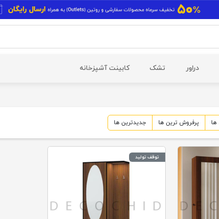
دراور
تشک
کابینت آشپزخانه
ها
پرفروش ترین
ها
جدیدترین
ها
توقف تولید