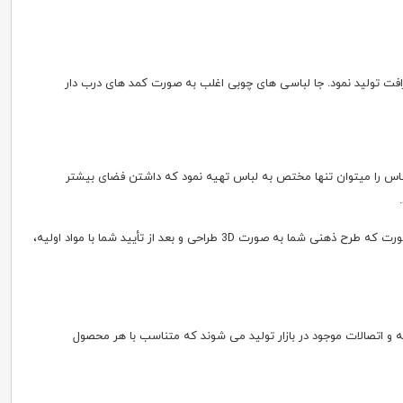
وب درخت گردو در مدل های خاص و زیبا و یا از مصنوعات چوبی مانند نئوپان یا MDF با همان کیفیت و ظرافت تولید نمود. جا لباسی های چوبی اغلب به صورت کمد های درب دار
اس را میتوان تنها مختص به لباس تهیه نمود که داشتن فضای بیشتر
همچنین دکوچید با توجه به خط تولید محصولات سفارشی این امکان را به شما می دهد که جا لباسی دلخواه خود را مطابق ایده ذهنی خود داشته باشید به این صورت که طرح ذهنی شما به صورت 3D طراحی و بعد از تأیید شما با مواد اولیه،
یه و اتصالات موجود در بازار تولید می شوند که متناسب با هر محصول