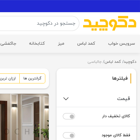
سرویس خواب
کمد لباس
میز
کتابخانه
جاکفشی
دکوچید
کمد لباس
جالباسی
فیلترها
گرانترین
ها
ارزان ترین
قیمت
کالای تخفیف دار
فقط کالای موجود