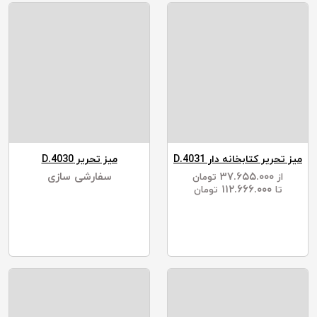
میز تحریر کتابخانه دار D.4031
میز تحریر D.4030
۳۷.۶۵۵.۰۰۰
سفارشی سازی
از
تومان
۱۱۲.۶۶۶.۰۰۰
تا
تومان