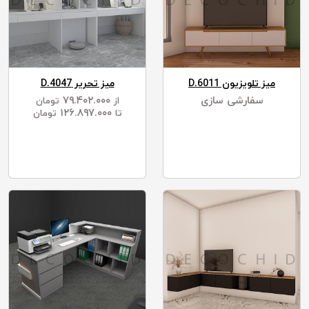
میز تلویزیون D.6011
میز تحریر D.4047
سفارشی سازی
۷۹.۴۰۲.۰۰۰
از
تومان
۱۲۶.۸۹۷.۰۰۰
تا
تومان