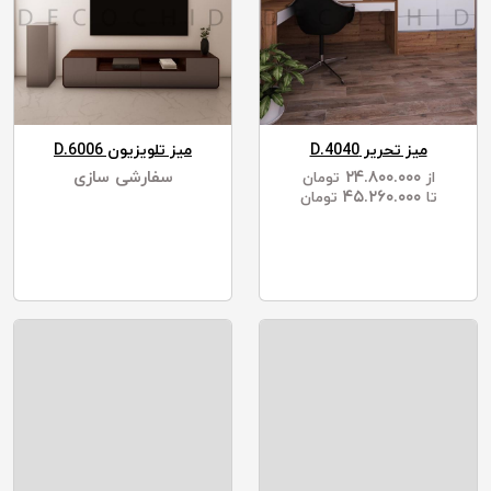
میز تحریر D.4040
میز تلویزیون D.6006
۲۴.۸۰۰.۰۰۰
سفارشی سازی
از
تومان
۴۵.۲۶۰.۰۰۰
تا
تومان