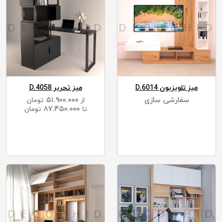
میز تلویزیون D.6014
میز تحریر D.4058
سفارشی سازی
۵۱.۹۰۰.۰۰۰
از
تومان
۸۷.۴۵۰.۰۰۰
تا
تومان