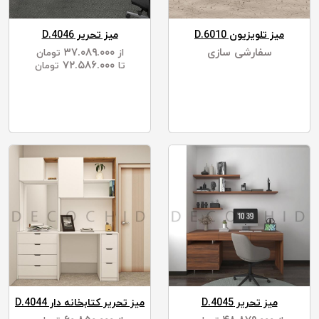
میز تلویزیون D.6010
میز تحریر D.4046
سفارشی سازی
۳۷.۰۸۹.۰۰۰
از
تومان
۷۲.۵۸۶.۰۰۰
تا
تومان
میز تحریر D.4045
میز تحریر کتابخانه دار D.4044