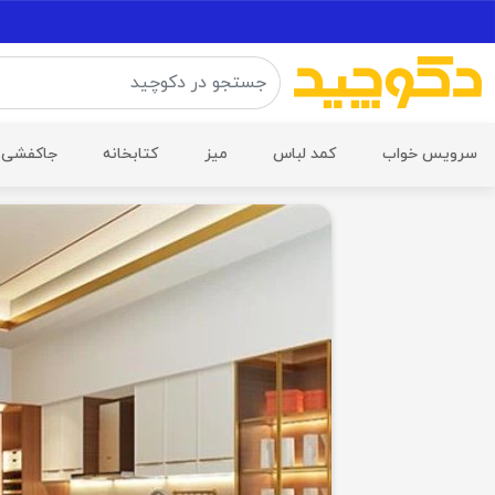
سرویس خواب
کمد لباس
میز
کتابخانه
جاکفشی