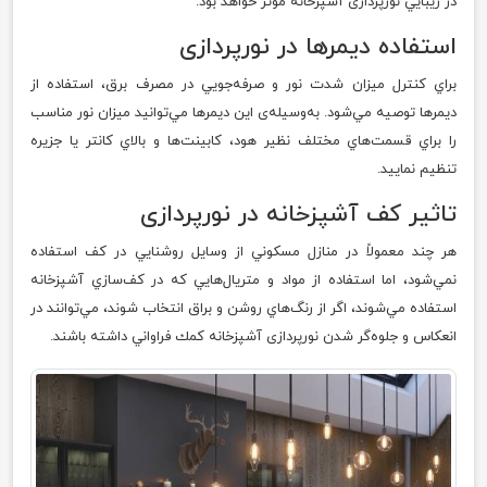
در زيبايي نورپردازی آشپزخانه موثر خواهد بود.
استفاده ديمرها در نور‌پردازی
براي كنترل ميزان شدت نور و صرفه‌جويي در مصرف برق، استفاده از
ديمر‌ها توصيه مي‌شود. به‌وسيله‌ی اين ديمر‌ها مي‌توانيد ميزان نور مناسب
را براي قسمت‌هاي مختلف نظير هود، كابينت‌ها و بالاي كانتر يا جزيره
تنظيم نماييد.
تاثير كف آشپزخانه در نور‌پردازی
هر چند معمولاً در منازل مسكوني از وسايل روشنايي در كف استفاده
نمي‌شود، اما استفاده از مواد و متريال‌هايي كه در كف‌سازي آشپزخانه
استفاده مي‌شوند، اگر از رنگ‌هاي روشن و براق انتخاب شوند، مي‌توانند در
انعكاس و جلوه‌گر شدن نورپردازی آشپزخانه كمك فراواني داشته باشند.