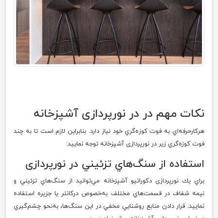
نكات مهم در در نور‌پردازی آشپزخانه
هركارحرفه‌اي به فوت كوزه‌گري خود نياز دارد. بنابراین لازم است تا به چند
فوت كوزه‌گري زیر در نورپردازی آشپزخانه توجه نماييد:
استفاده از سنگ‌هاي تزئيني در نور‌پردازی
براي يك نورپردازی دكوراتيو آشپزخانه مي‌توانيد از سنگ‌هاي تزئيني و
نيمه‌ شفاف در قسمت‌هاي مختلف به‌خصوص دركانتر يا جزيره استفاده
نماييد. قرار دادن منابع روشنايي مخفي در اين سنگ‌ها، به‌نحو چشم‌گيري