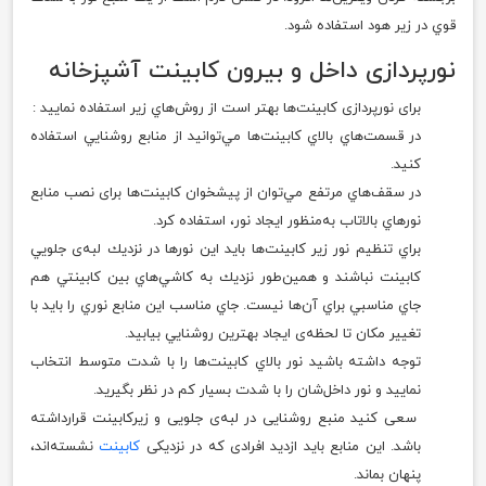
قوي در زير هود استفاده شود.
نورپردازی داخل و بيرون کابینت آشپزخانه
برای نورپردازی كابينت‌ها بهتر است از روش‌هاي زير استفاده نماييد :
در قسمت‌هاي بالاي كابينت‌ها مي‌توانيد از منابع روشنايي استفاده
کنید.
در سقف‌هاي مرتفع مي‌توان از پیشخوان كابينت‌ها برای نصب منابع
نور‌هاي بالاتاب به‌منظور ایجاد نور، استفاده کرد.
براي تنظيم نور زير كابينت‌ها بايد اين نور‌ها در نزديك لبه‌ی جلويي
كابينت نباشند و همين‌طور نزديك به كاشي‌هاي بين كابينتي هم
جاي مناسبي براي آن‌ها نيست. جاي مناسب اين منابع نوري را باید با
تغيير مكان تا لحظه‌ی ايجاد بهترين روشنايي بيابيد.
توجه داشته باشيد نور بالاي كابينت‌ها را با شدت متوسط انتخاب
نماييد و نور داخل‌شان را با شدت بسيار كم در نظر بگيريد.
سعی كنيد منبع روشنایی در لبه‌ی جلویی و زیرکابینت قرارداشته
باشد. این منابع باید ازدید افرادی که در نزدیکی
کابینت
نشسته‌اند،
پنهان بماند.