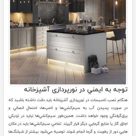
توجه به ايمني در نور‌پردازی آشپزخانه
هنگام نصب تاسيسات در نورپردازی آشپزخانه بايد دقت داشته باشيد که
در صورت رسيدن آب به سيم‌كشي‌ها و لامپ‌ها، احتمال اتصالي و
برق‌گرفتگي وجود خواهد داشت. همين‌طور سيم‌كشي‌ها نبايد در نزديكي
اجاق گاز يا منابع گرمايي ديگر قرار گيرند. تمامي سيم‌كشي‌ها بايد در مكان
هايي دور از رطوبت و گرما انجام شوند. توصيه مي‌شود بيشتر از شيلنگ‌ها