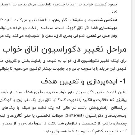
بهبود کیفیت خواب
: نور زیاد یا چیدمان نامناسب می‌تواند خواب را مخ
کند.
انعکاس شخصیت و سلیقه
: با گذر زمان، علاقه‌ها تغییر می‌کنند. شاید د
بهینه‌سازی فضا
: اگر اتاق کوچک است، استفاده از تخت دو طبقه می‌تواند 
رفع حس بی‌نظمی
: شلوغی بصری اتاق، ذهن را آشوب‌زده می‌کند. یک طراحی
مراحل تغییر دکوراسیون اتاق خواب
برای اینکه تغییر دکوراسیون اتاق خواب به نتیجه‌ای رضایت‌بخش و کاربردی منج
کلیدی این فرایند را به‌صورت جامع و با جزئیات بیشتر توضیح می‌دهیم تا بتوان
1- ایده‌پردازی و تعیین هدف
اولین قدم در تغییر دکوراسیون اتاق خواب، تعریف دقیق هدف است. از خودتان 
پرانرژی که خلاقیت و انگیزه را تقویت کند؟ آیا اتاق برای یک نفر، زوج یا کود
بزرگسالان آرامش‌بخش باشد، در حالی که یک تخت دو طبقه با رنگ‌های شا
وب‌سایت‌های دکوراسیون (Pinterest)، مجلات تخصصی 
چیدمان، بازتابی از شخصیت و نیازهای شما باشد، نه صرفاً دنباله‌روی از مده
کنید تا ببینید کدام‌یک با روحیه شما همخوانی دارد.